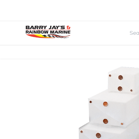
Home
Watersports & Rec
Boat Par